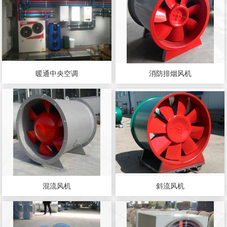
暖通中央空调
消防排烟风机
暖通中央空调
消防排烟风机
混流风机
斜流风机
混流风机
斜流风机