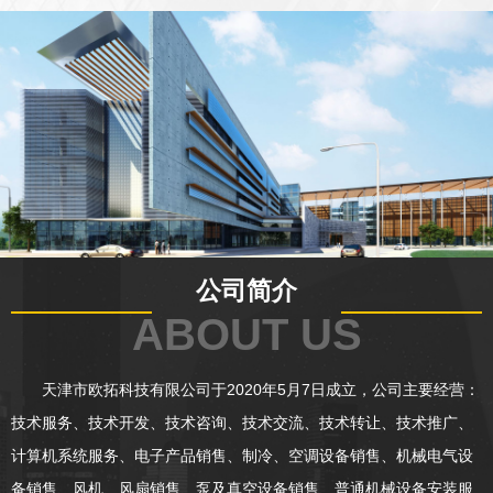
公司简介
ABOUT US
天津市欧拓科技有限公司于2020年5月7日成立，公司主要经营：
技术服务、技术开发、技术咨询、技术交流、技术转让、技术推广、
计算机系统服务、电子产品销售、制冷、空调设备销售、机械电气设
备销售、风机、风扇销售、泵及真空设备销售、普通机械设备安装服